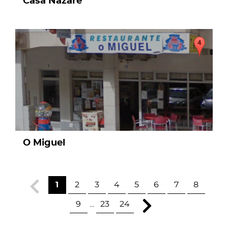
Casa Nazaré
page
O Miguel
1
2
3
4
5
6
7
8
9
...
23
24