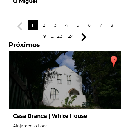
O Miguel
1
2
3
4
5
6
7
8
9
...
23
24
Próximos
page
Casa Branca | White House
Alojamento Local