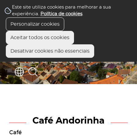
Este site utiliza cookies para melhorar a sua
experiência.
Política de cookies
.
Personalizar cookies
Aceitar todos os cookies
Desativar cookies não essenciais
Café Andorinha
Café