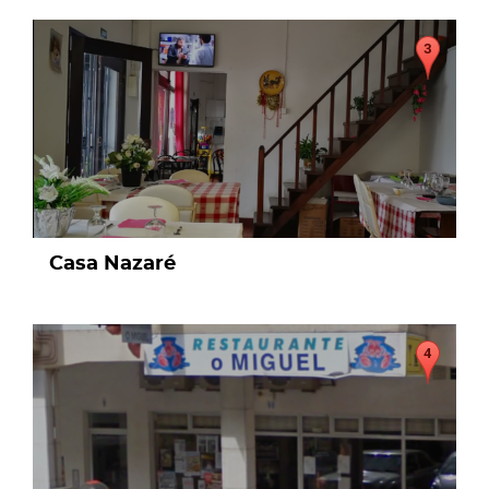
page
Casa Nazaré
page