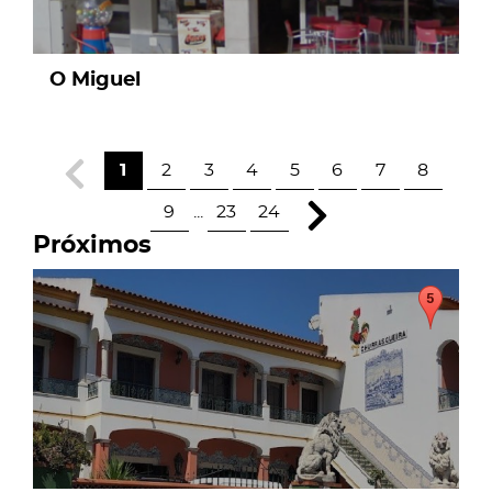
O Miguel
1
2
3
4
5
6
7
8
9
...
23
24
Próximos
page