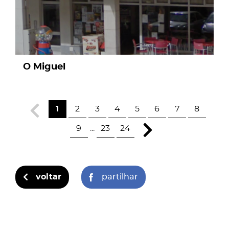
O Miguel
1
2
3
4
5
6
7
8
9
...
23
24
voltar
partilhar