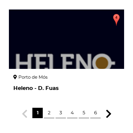
page
Porto de Mós
Heleno - D. Fuas
1
2
3
4
5
6