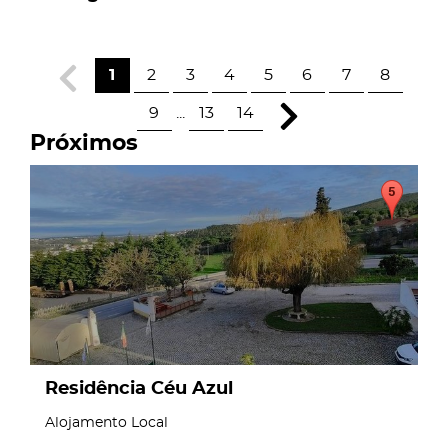
1
2
3
4
5
6
7
8
9
...
13
14
Próximos
page
Residência Céu Azul
Alojamento Local