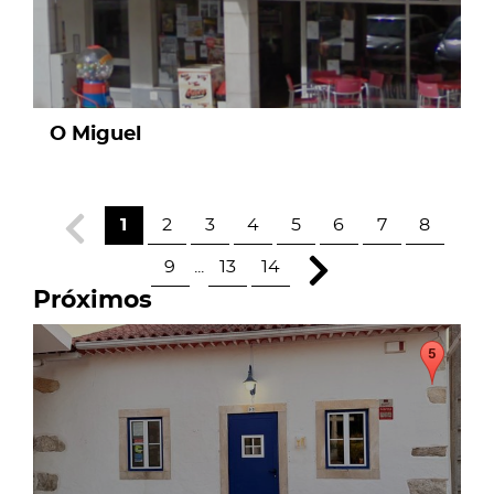
O Miguel
1
2
3
4
5
6
7
8
9
...
13
14
Próximos
page