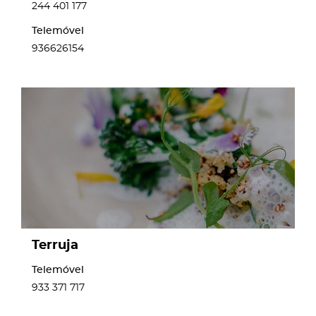
244 401 177
Telemóvel
936626154
page
Terruja
Telemóvel
933 371 717