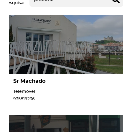
Pesquisar
page
Sr Machado
Telemóvel
935819236
page