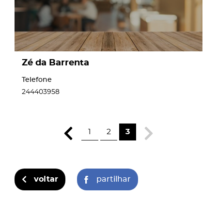
Zé da Barrenta
Telefone
244403958
1
2
3
voltar
partilhar