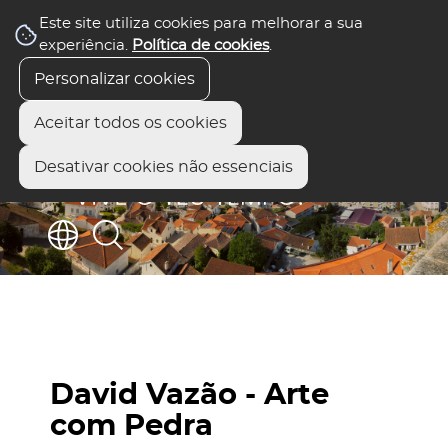
Este site utiliza cookies para melhorar a sua
experiência.
Política de cookies
.
Personalizar cookies
Aceitar todos os cookies
Desativar cookies não essenciais
David Vazão - Arte
com Pedra