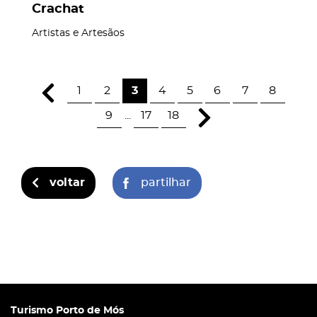
Crachat
Artistas e Artesãos
1
2
3
4
5
6
7
8
9
...
17
18
voltar
partilhar
Turismo Porto de Mós