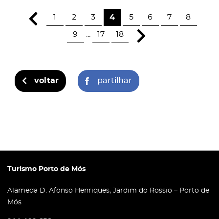
1
2
3
4
5
6
7
8
9
...
17
18
voltar
partilhar
Turismo Porto de Mós
Alameda D. Afonso Henriques, Jardim do Rossio – Porto de
Mós