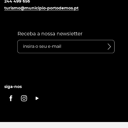
244 499 656
turismo@municipio-portodemos.pt
siga-nos