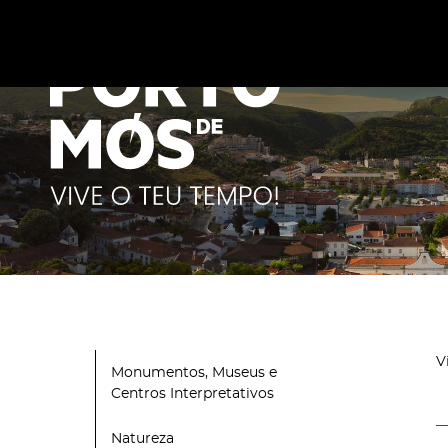
Este site utiliza cookies para melhorar a sua experiênc
cookies
.
V
Monumentos, Museus e
Centros Interpretativos
Natureza