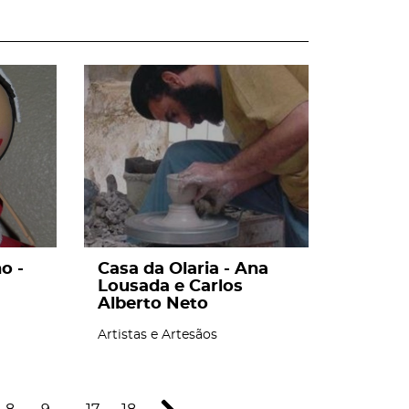
page
o -
Casa da Olaria - Ana
Lousada e Carlos
Alberto Neto
Artistas e Artesãos
8
9
...
17
18