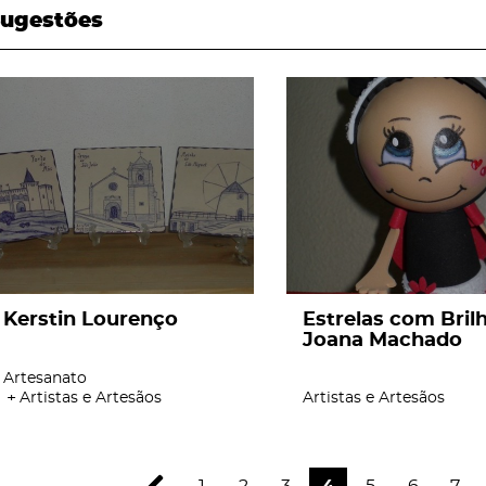
ugestões
page
page
Kerstin Lourenço
Estrelas com Brilh
Joana Machado
Artesanato
Artistas e Artesãos
Artistas e Artesãos
1
2
3
4
5
6
7