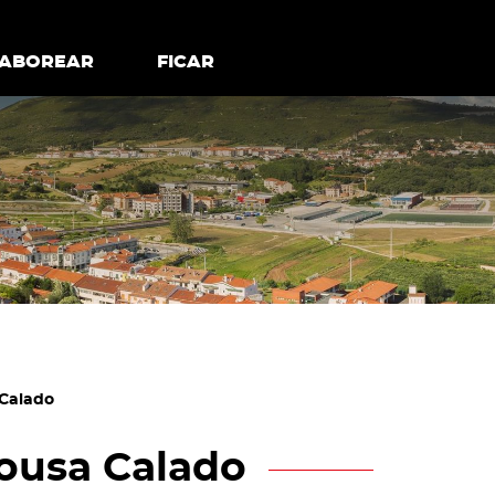
todos os cookies
Desativar cookies não essenciais
ER
SABOREAR
SABOREAR
FICAR
FICAR
 Calado
ousa Calado