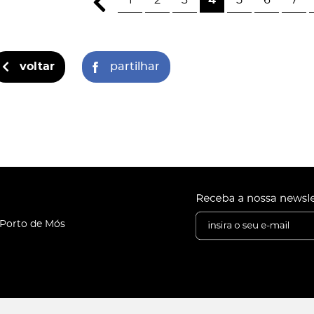
voltar
partilhar
 Porto de Mós