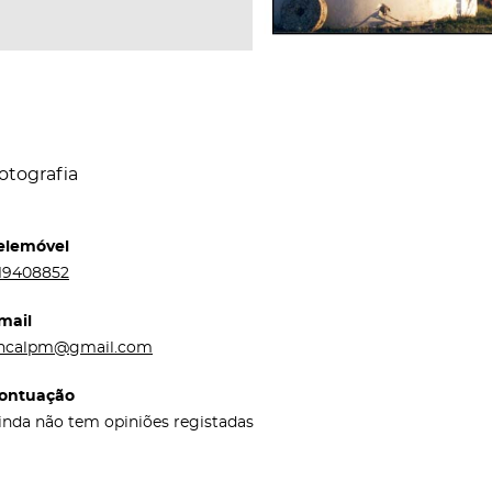
otografia
elemóvel
19408852
mail
ncalpm@gmail.com
ontuação
inda não tem opiniões registadas