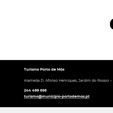
Turismo Porto de Mós
Alameda D. Afonso Henriques, Jardim do Rossio –
244 499 656
turismo@municipio-portodemos.pt