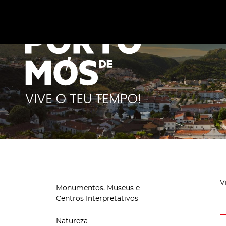
Este site utiliza cookies para melhorar a sua experiênc
cookies
.
V
Monumentos, Museus e
Centros Interpretativos
Natureza