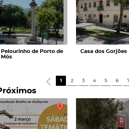
Pelourinho de Porto de
Casa dos Gorjões
Mós
1
2
3
4
5
6
Próximos
page