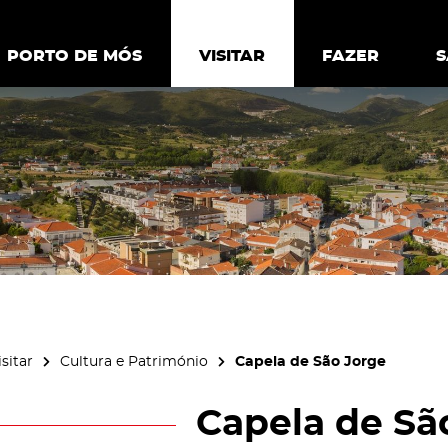
ia.
Política de
Personalizar cookies
Aceitar 
PORTO DE MÓS
PORTO DE MÓS
VISITAR
VISITAR
FAZER
FAZ
isitar
Cultura e Património
Capela de São Jorge
Capela de Sã