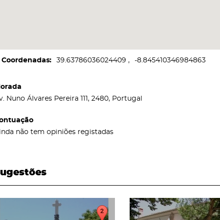
Coordenadas
39.63786036024409
-8.845410346984863
orada
v. Nuno Álvares Pereira 111, 2480, Portugal
ontuação
inda não tem opiniões registadas
ugestões
page
page