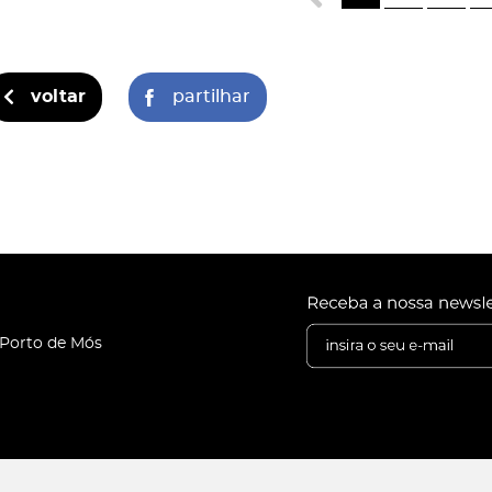
voltar
partilhar
 Porto de Mós