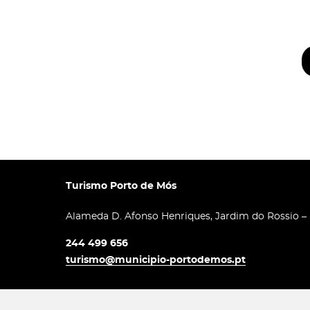
Turismo Porto de Mós
Alameda D. Afonso Henriques, Jardim do Rossio –
244 499 656
turismo@municipio-portodemos.pt