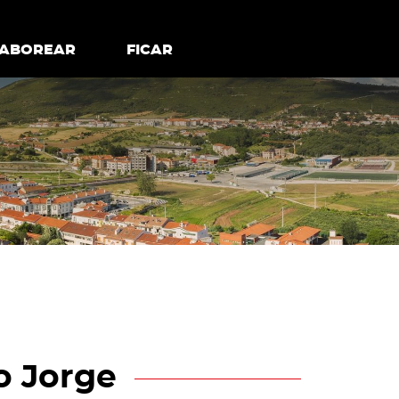
todos os cookies
Desativar cookies não essenciais
ER
SABOREAR
SABOREAR
FICAR
FICAR
o Jorge