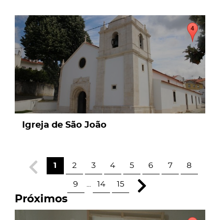
page
Igreja de São João
1
2
3
4
5
6
7
8
9
...
14
15
Próximos
page