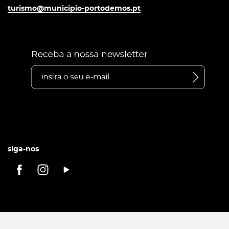
turismo@municipio-portodemos.pt
siga-nos