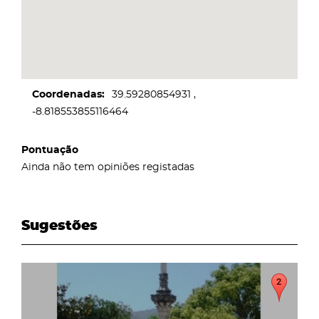
Coordenadas
39.59280854931
-8.818553855116464
Pontuação
Ainda não tem opiniões registadas
Sugestões
page