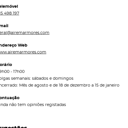
elemóvel
15 498 197
mail
eral@airemarmores.com
ndereço Web
ww.airemarmores.com
orário
9h00 - 17h00
olgas semanais: sábados e domingos
ncerrado: Mês de agosto e de 18 de dezembro a 15 de janeiro
ontuação
inda não tem opiniões registadas