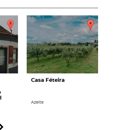
page
Casa Féteira
e
l
Azeite