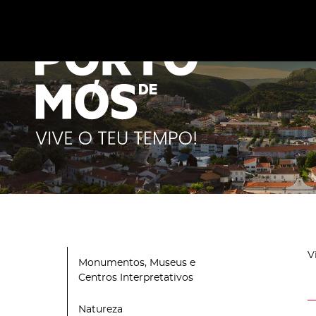
Este site utiliza cookies para melhorar a sua experiênc
cookies
.
V
Monumentos, Museus e
Centros Interpretativos
Natureza