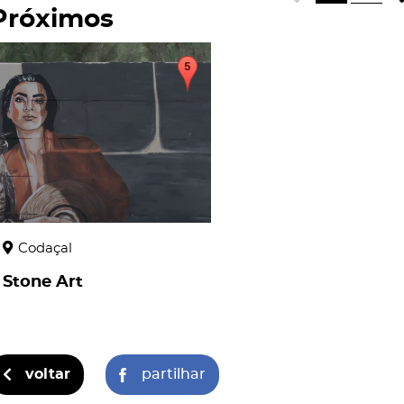
Próximos
page
Codaçal
Stone Art
voltar
partilhar