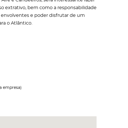
Aire e Candeeiros, será interessante fazer
sso extrativo, bem como a responsabilidade
s envolventes e poder disfrutar de um
a o Atlântico.
la empresa)