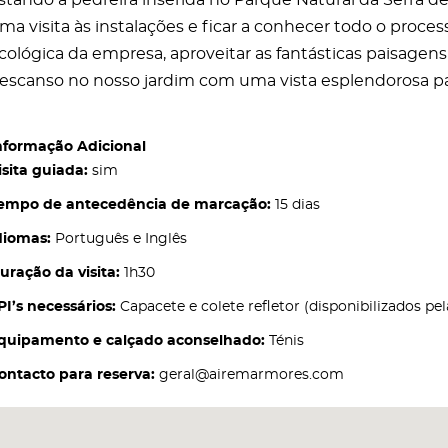
stando a pedreira inserida no Parque Natural da Serra de 
ma visita às instalações e ficar a conhecer todo o proce
cológica da empresa, aproveitar as fantásticas paisagen
escanso no nosso jardim com uma vista esplendorosa par
nformação Adicional
isita guiada:
sim
empo de antecedência de marcação:
15 dias
diomas:
Português e Inglês
uração da visita:
1h30
PI’s necessários:
Capacete e colete refletor (disponibilizados pe
quipamento e calçado aconselhado:
Ténis
ontacto para reserva:
geral@airemarmores.com