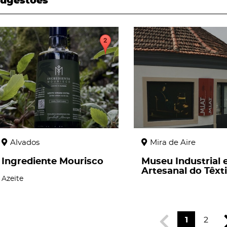
ugestões
page
page
Alvados
Mira de Aire
Ingrediente Mourisco
Museu Industrial 
Artesanal do Têxti
Azeite
1
2