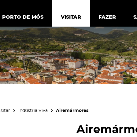
ia.
Política de
Personalizar cookies
Aceitar 
PORTO DE MÓS
PORTO DE MÓS
VISITAR
VISITAR
FAZER
FAZ
isitar
Indústria Viva
Airemármores
Airemárm