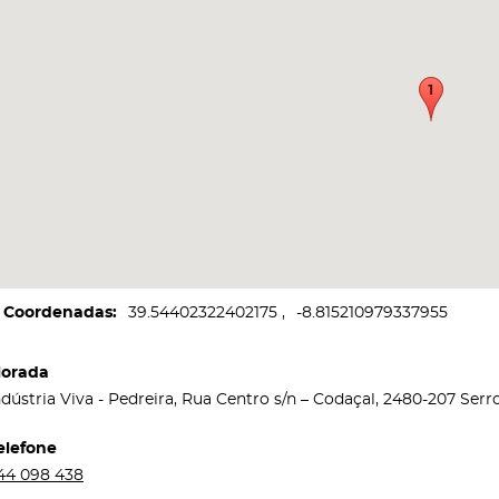
Coordenadas
39.54402322402175
-8.815210979337955
orada
ndústria Viva - Pedreira, Rua Centro s/n – Codaçal, 2480-207 Ser
elefone
44 098 438