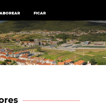
todos os cookies
Desativar cookies não essenciais
ER
SABOREAR
SABOREAR
FICAR
FICAR
ores