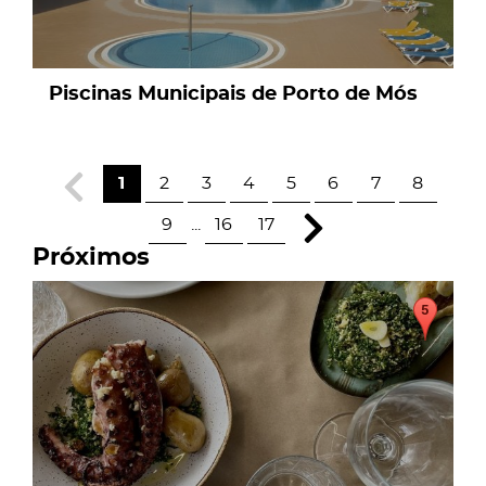
Piscinas Municipais de Porto de Mós
1
2
3
4
5
6
7
8
9
...
16
17
Próximos
page