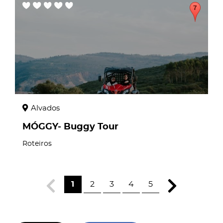
Alvados
MÓGGY- Buggy Tour
Roteiros
1
2
3
4
5