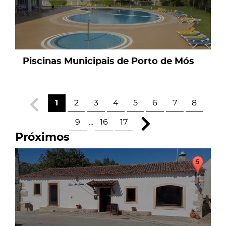
Piscinas Municipais de Porto de Mós
1
2
3
4
5
6
7
8
9
...
16
17
Próximos
page