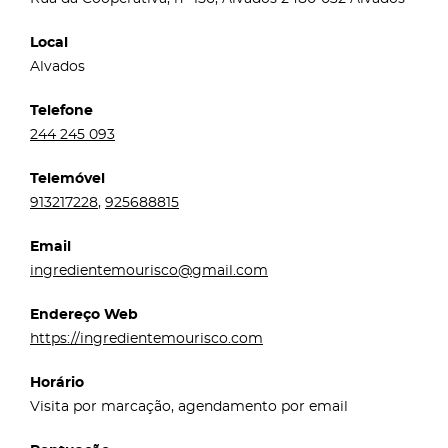
Local
Alvados
Telefone
244 245 093
Telemóvel
913217228
,
925688815
Email
ingredientemourisco@gmail.com
Endereço Web
https://ingredientemourisco.com
Horário
Visita por marcação, agendamento por email