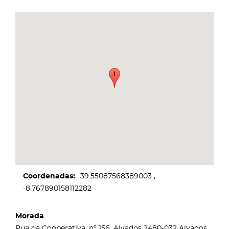
Coordenadas
39.55087568389003
-8.767890158112282
Morada
Rua da Cooperativa, nº 156, Alvados 2480-032 Alvados