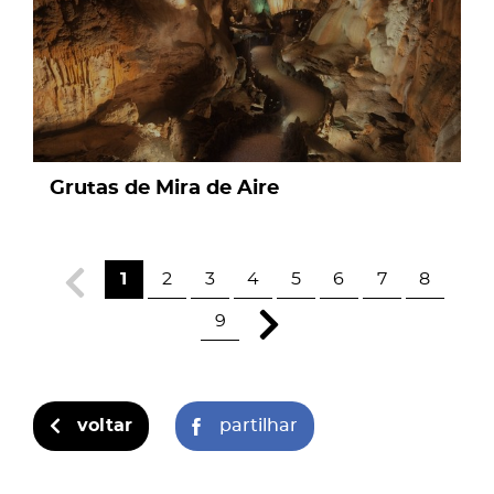
Grutas de Mira de Aire
1
2
3
4
5
6
7
8
9
voltar
partilhar