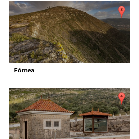
page
Fórnea
page