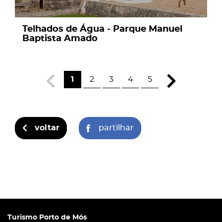
Telhados de Água - Parque Manuel
Baptista Amado
1
2
3
4
5
voltar
partilhar
Turismo Porto de Mós