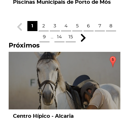
Piscinas Municipais de Porto de Mós
1
2
3
4
5
6
7
8
9
...
14
15
Próximos
page
Centro Hípico - Alcaria