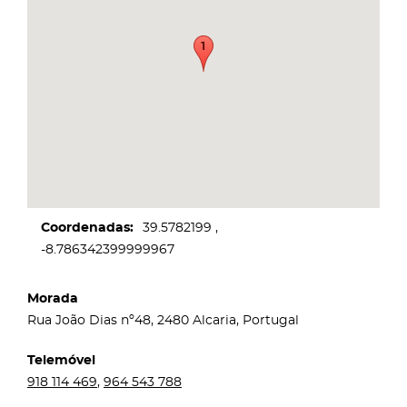
Coordenadas
39.5782199
-8.786342399999967
Morada
Rua João Dias nº48, 2480 Alcaria, Portugal
Telemóvel
918 114 469
,
964 543 788