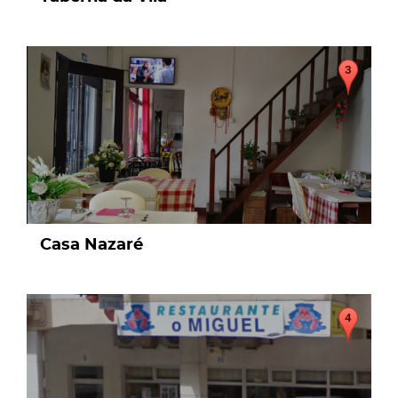
page
Casa Nazaré
page