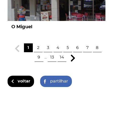
O Miguel
1
2
3
4
5
6
7
8
9
...
13
14
voltar
partilhar