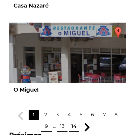
Casa Nazaré
page
O Miguel
1
2
3
4
5
6
7
8
9
...
13
14