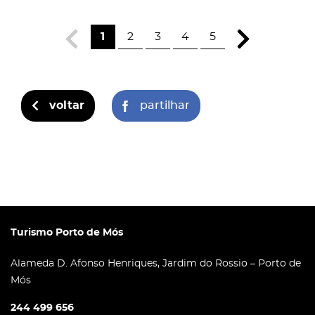
1
2
3
4
5
voltar
partilhar
Turismo Porto de Mós
Alameda D. Afonso Henriques, Jardim do Rossio – Porto de
Mós
244 499 656