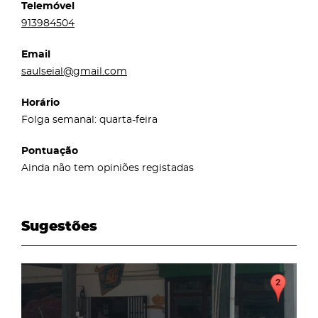
Telemóvel
913984504
Email
saulseial@gmail.com
Horário
Folga semanal: quarta-feira
Pontuação
Ainda não tem opiniões registadas
Sugestões
page