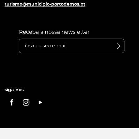
turismo@municipio-portodemos.pt
siga-nos