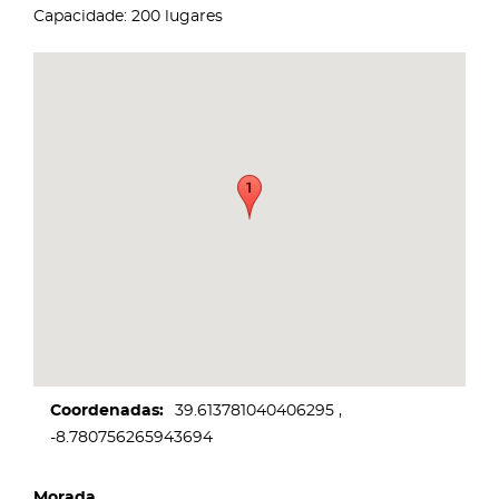
Capacidade: 200 lugares
Coordenadas
39.613781040406295
-8.780756265943694
Morada