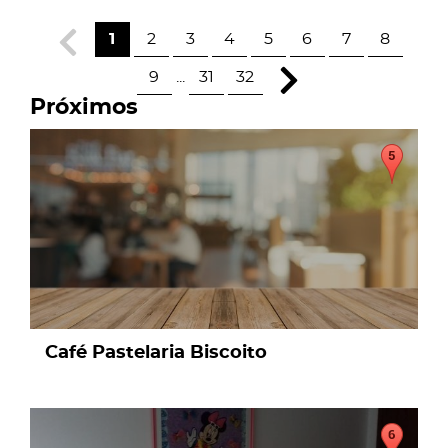
1
2
3
4
5
6
7
8
9
...
31
32
Próximos
page
Café Pastelaria Biscoito
page