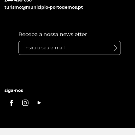
244 499 656
turismo@municipio-portodemos.pt
siga-nos