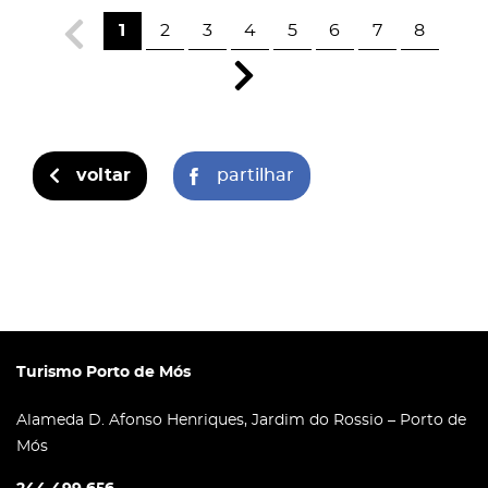
1
2
3
4
5
6
7
8
voltar
partilhar
Turismo Porto de Mós
Alameda D. Afonso Henriques, Jardim do Rossio – Porto de
Mós