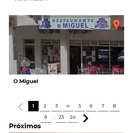
page
O Miguel
1
2
3
4
5
6
7
8
9
...
23
24
Próximos