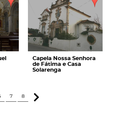
uel
Capela Nossa Senhora
de Fátima e Casa
Solarenga
6
7
8