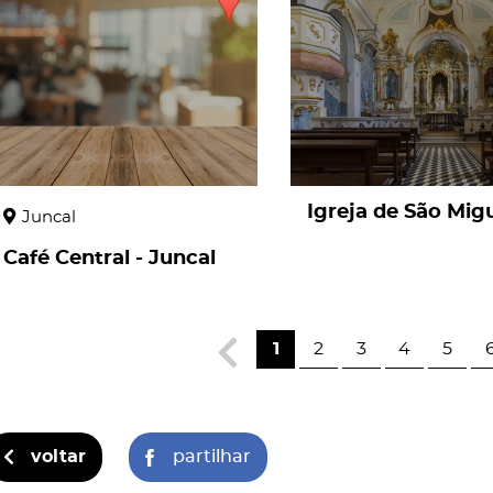
Igreja de São Mig
Juncal
Café Central - Juncal
1
2
3
4
5
voltar
partilhar