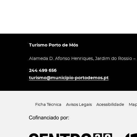
Turismo Porto de Mós
Alameda D. Afonso Henriques, Jardim do Rossio –
244 499 656
turismo@municipio-portodemos.pt
Ficha Técnica
Avisos Legais
Acessibilidade
Map