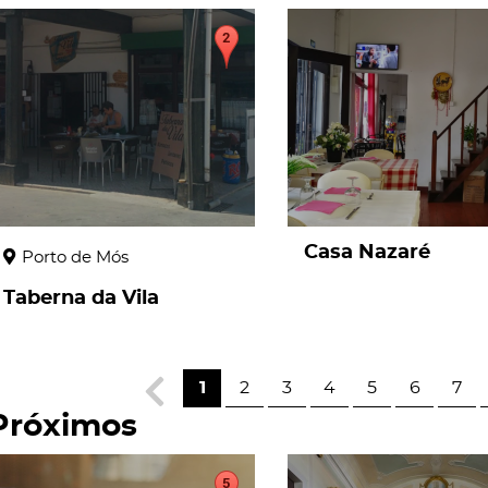
page
page
Casa Nazaré
Porto de Mós
Taberna da Vila
1
2
3
4
5
6
7
Próximos
page
page