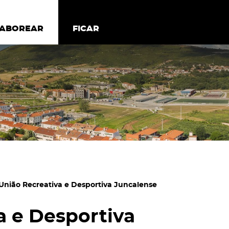
todos os cookies
Desativar cookies não essenciais
ER
SABOREAR
SABOREAR
FICAR
FICAR
União Recreativa e Desportiva Juncalense
a e Desportiva