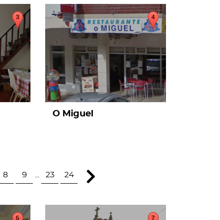
page
O Miguel
8
9
...
23
24
page