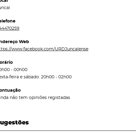
ocal
uncal
elefone
44470259
ndereço Web
ttps://www.facebook.com/URDJuncalense
orário
0h00 - 00h00
exta-feira e sábado: 20h00 - 02h00
ontuação
inda não tem opiniões registadas
ugestões