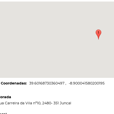
Coordenadas
39.60168730360497
-8.900041580200195
orada
ua Carreira da Vila nº10, 2480- 351 Juncal