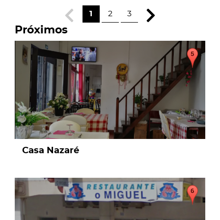
1
2
3
Próximos
page
Casa Nazaré
page