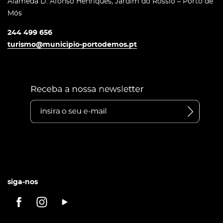
Alameda D. Afonso Henriques, Jardim do Rossio – Porto de
Mós
244 499 656
turismo@municipio-portodemos.pt
siga-nos