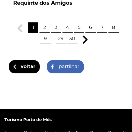
Requinte dos Amigos
1
2
3
4
5
6
7
8
9
...
29
30
voltar
partilhar
Turismo Porto de Mós