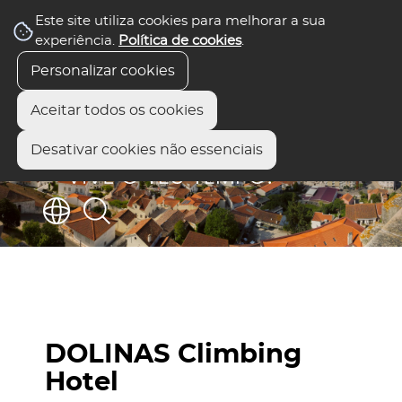
Este site utiliza cookies para melhorar a sua
experiência.
Política de cookies
.
Personalizar cookies
Aceitar todos os cookies
Desativar cookies não essenciais
DOLINAS Climbing
Hotel