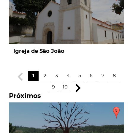
Igreja de São João
1
2
3
4
5
6
7
8
9
10
Próximos
page