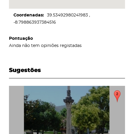
Coordenadas
39.53492980241983
-8.798863937384516
Pontuação
Ainda não tem opiniões registadas
Sugestões
page