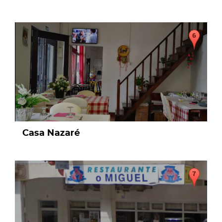
page
Casa Nazaré
page