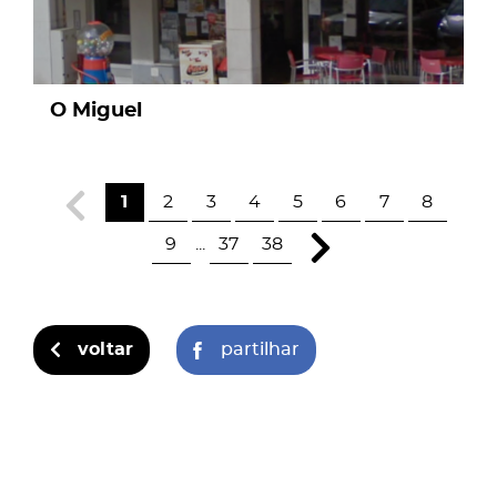
O Miguel
1
2
3
4
5
6
7
8
9
...
37
38
voltar
partilhar