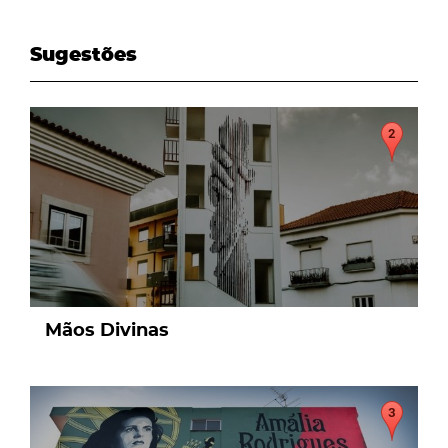
Sugestões
page
Mãos Divinas
page