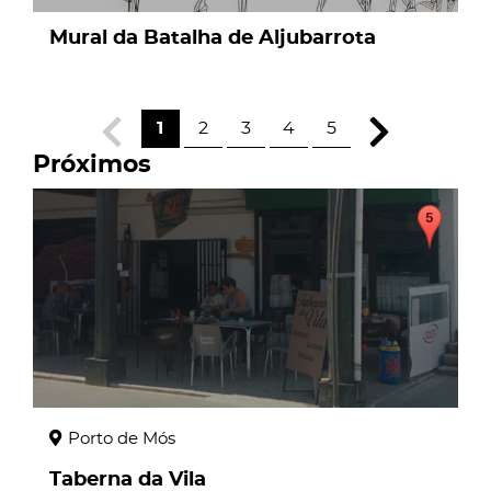
Mural da Batalha de Aljubarrota
1
2
3
4
5
Próximos
page
Porto de Mós
Taberna da Vila