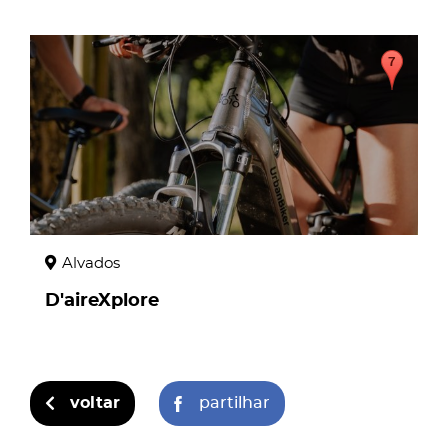
page
Alvados
D'aireXplore
voltar
partilhar