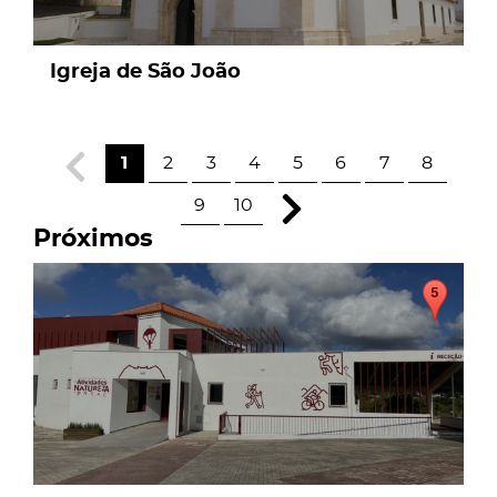
Igreja de São João
1
2
3
4
5
6
7
8
9
10
Próximos
page