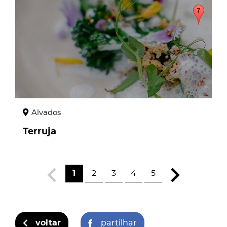
page
Alvados
Terruja
1
2
3
4
5
voltar
partilhar