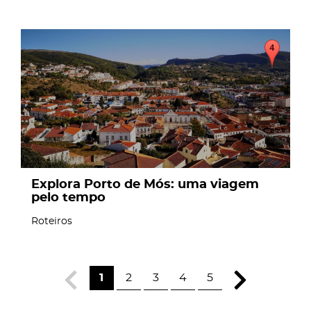
page
Explora Porto de Mós: uma viagem
pelo tempo
Roteiros
1
2
3
4
5